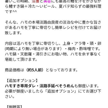
暑いこの時期、
滋養
と
美容
にも最高の鱧を汗をかきなが
ら鱧すき鍋＋冷た～いビール、夏バテ知らずの最強料理
です^^
そんな、ハモの本場淡路由良産の淡泊な中に豊かな旨さ
があるハモを丁寧に骨切りし簡単レシピを付けてお届け
致します。
内容は活ハモを丁寧に骨切りし、上身・アラ骨・頭・卵
(時期により無い場合があります）・梅肉・酢味噌です。
ハモ鍋・天麩羅・湯引きにお吸い物、ハモを余す事なく
堪能して頂けます。
商品価格は
（約5人前）
となっております。
【追加オプション】
ハモすき専用ダレ・淡路手延べそうめん
も御座います。
必要が御座いましたら「追加オプション」にてお選び下
さい。
【御贈答】