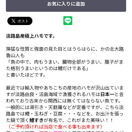
お気に入りに追加
淡路島産極上ハモです。
獰猛な性質と強面の見た目とはうらはらに、かの北大路
魯山人も
「魚の中で、肉もうまい、臓物全部がうまい、腹子がま
た格別うまいというのは鱧だけである」
と書いたほどです。
最近では輸入物やあちこちの産地のハモが沢山出ていま
すが淡路由良・沼島海域で漁獲されるハモは
日本一
と言
われており古来から関西には無くてはならない魚です。
一般的には湯引き・天麩羅などが定番ですが、こちら淡
路島では鱧・玉ねぎ・豆腐・・・などを、お出汁を張っ
た鍋で頂く
鱧すき
が有名で、これがまた美味い！！
（ご予約頂ければ当店で食べる事も出来ます）