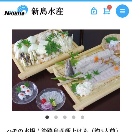
0
ハモの本場！淡路島産極上はも（約5人前）