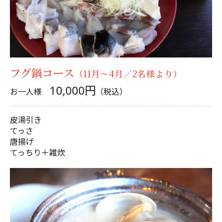
フグ鍋コース
（11月～4月／2名様より）
10,000円
お一人様
（税込）
皮湯引き
てっさ
唐揚げ
てっちり＋雑炊