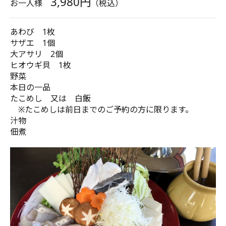
3,980円
お一人様
（税込）
あわび 1枚
サザエ 1個
大アサリ 2個
ヒオウギ貝 1枚
野菜
本日の一品
たこめし 又は 白飯
※たこめしは前日までのご予約の方に限ります。
汁物
佃煮