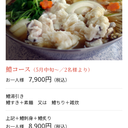
鱧コース
（5月中旬～／2名様より）
7,900円
お一人様
（税込）
鱧湯引き
鱧すき＋素麺 又は 鱧ちり＋雑炊
上記＋鱧刺身＋鱧炙り
8,900円
お一人様
（税込）