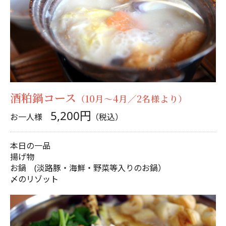
酒粕鍋コース
（10月～4月／2名様より）
5,200円
お一人様
（税込）
本日の一品
揚げ物
お鍋 (淡路豚・海鮮・野菜等入りのお鍋）
〆のリゾット