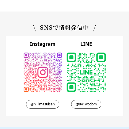
SNSで情報発信中
Instagram
LINE
@niijimasuisan
@841wbdom