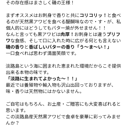
その存在感はまさしく磯の王様！
まずオススメはお刺身で香りと共に
コリコリッ！
と食べ
るのが天然黒アワビを食べる醍醐味なので・す・が、私
個人的にはどうしてもバター焼が外せません！！
なんと言っても黒アワビは
肉厚！
お刺身とは違う
プリフ
ワ
な食感、そして口に入れた時に広がる何とも言えない
磯の香り
と
香ばしいバターの香り「う～ま～い！」
一口食べれば思わず満面笑顔です。
淡路島という海に囲まれた恵まれた環境だからこそ提供
出来る本物の味です。
「淡路に生まれてよかった～！！」
最近では養殖物や輸入物も沢山出回っておりますが、
味・香りは天然物にはかないません。
ご自宅はもちろん、お土産・ご贈答にも大変喜ばれると
思います。
この淡路島産天然黒アワビで食卓を豪華に彩ってみませ
んか？